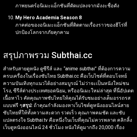
ภาพยนตร์อนิเมะแอ็กชันที่ดัดแปลงจากมังงะชื่อดัง
My Hero Academia Season 8
ภาคต่อของอนิเมะแอ็กชันที่ติดตามเรื่องราวของฮีโร่ที่
ปกป้องโลกจากภัยคุกคาม
สรุปภาพรวม Subthai.cc
สำหรับสายดูหนัง ดูซีรีส์ และ “anime subthai” ที่ต้องการความ
ครบเครื่องในเรื่องซับไทย Subthai.cc คือเว็บไซต์ที่ตอบโจทย์
ความบันเทิงทุกแนวได้อย่างสมบูรณ์ ไม่ว่าจะเป็นหนังใหม่ชน
โรง, ซีรีส์ต่างประเทศยอดนิยม, หรืออนิเมะใหม่ล่าสุด ที่นี่อัปเดต
เนื้อหาไว คัดคุณภาพซับไทยให้คุณได้รับชมอย่างเต็มอรรถรส
แบบฟรี ๆ
สรุป:
ถ้าคุณกำลังมองหาเว็บไซต์ดูหนังออนไลน์สาย
ซับไทยที่ให้ทั้งความสะดวก รวดเร็ว คุณภาพคมชัด และซับ
แปลตรงใจ Subthai.tv คือหนึ่งในเว็บที่คุณไม่ควรพลาด คลิกลิ้ง
เว็บดูหนังออนไลน์ 24 ชั่วโมง หนังให้ดูมากถึง 20,000 เรื่อง