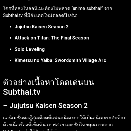
ใครที่หลงใหลอนิเมะต้องไม่พลาด “anime subthai” จาก
Subthai.tv ที่มีอัปเดตใหม่ตลอดปี เช่น:
Jujutsu Kaisen Season 2
Attack on Titan: The Final Season
Solo Leveling
Kimetsu no Yaiba: Swordsmith Village Arc
ตัวอย่างเนื้อหาโดดเด่นบน
Subthai.tv
– Jujutsu Kaisen Season 2
แอนิเมชั่นต่อสู้สุดเดือดที่แฟนอนิเมะยกให้เป็นอนิเมะระดับท็อป
ด้วยเนื้อเรื่องที่เข้มข้น ภาพสวย และซับไทยคุณภาพจาก