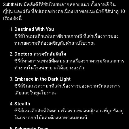
Subthai.tv มีคลังซีรีส์ซับไทยหลากหลายแนว ทั้งเกาหลี จีน
ญี่ปุ่น และฝรั่ง ที่อัปเดตอย่างต่อเนื่อง
เราขอแนะนำซีรีส์น่าดู 10
เรื่อง ดังนี้:​
Destined With You
ซีรีส์โรแมนติกแฟนตาซีจากเกาหลี ที่เล่าเรื่องราวของ
ทนายความที่ต้องเผชิญกับคำสาปโบราณ
Doctors ตรวจรักสัมผัสใจ
ซีรีส์ทางการแพทย์ที่ผสมผสานเรื่องราวความรักและการ
ทำงานในโรงพยาบาลได้อย่างลงตัว
Embrace in the Dark Light
ซีรีส์จีนแนวดราม่าที่เล่าเรื่องราวของความรักและการ
เสียสละในยุคโบราณ
Stealth
ซีรีส์แนวลึกลับที่ติดตามเรื่องราวของหญิงสาวที่ถูกขังอยู่
ในกรงดอกไม้และต้องหาทางหลบหนี
Sakamoto Days