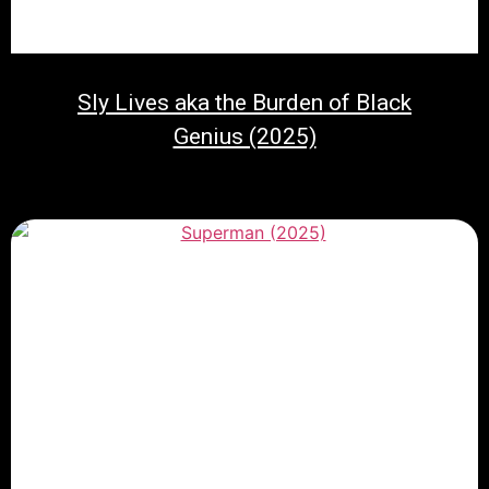
Sly Lives aka the Burden of Black
Genius (2025)