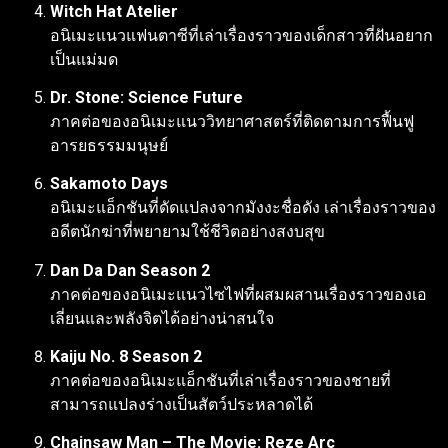
Witch Hat Atelier
อนิเมะแนวแฟนตาซีที่เล่าเรื่องราวของเด็กสาวที่ฝันอยาก
เป็นแม่มด
Dr. Stone: Science Future
ภาคต่อของอนิเมะแนววิทยาศาสตร์ที่ติดตามการฟื้นฟู
อารยธรรมมนุษย์
Sakamoto Days
อนิเมะแอ็กชันที่ดัดแปลงจากมังงะชื่อดัง เล่าเรื่องราวของ
อดีตนักฆ่าที่พยายามใช้ชีวิตอย่างสงบสุข
Dan Da Dan Season 2
ภาคต่อของอนิเมะแนวไซไฟที่ผสมผสานเรื่องราวของเอ
เลี่ยนและพลังจิตได้อย่างน่าสนใจ
Kaiju No. 8 Season 2
ภาคต่อของอนิเมะแอ็กชันที่เล่าเรื่องราวของชายที่
สามารถแปลงร่างเป็นสัตว์ประหลาดได้
Chainsaw Man – The Movie: Reze Arc