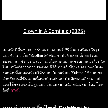
Clown In A Cornfield (2025)
คอหนังที่ชื่นชอบการรับชมภาพยนตร์ ซีรีส์ และอนิเมะในรูป
แบบซับไทย เว็บ “Subthai.tv” คืออีกหนึ่งตัวเลือกที่ตอบโจทย์
อย่างมาก เพราะที่นี่รวบรวมเนื้อหาคุณภาพครบทุกแนวทั้งหนัง
ใหม่ หนังดังจากต่างประเทศ ซีรีส์เกาหลี ญี่ปุ่น ฝรั่ง และอนิเมะ
ยอดฮิต ทั้งหมดพร้อมให้รับชมในเวอร์ชัน “Subthai” ซึ่งเหมาะ
สำหรับคนที่ชื่นชอบเนื้อหาต้นฉบับแบบไม่ตัดทอนเสียงพากย์
และได้อรรถรสเต็มรูปแบบ เว็บแนะนำหนัง อนิเมะมาใหม่ ได้ที่
ลิ้งค์
ตรงนี้