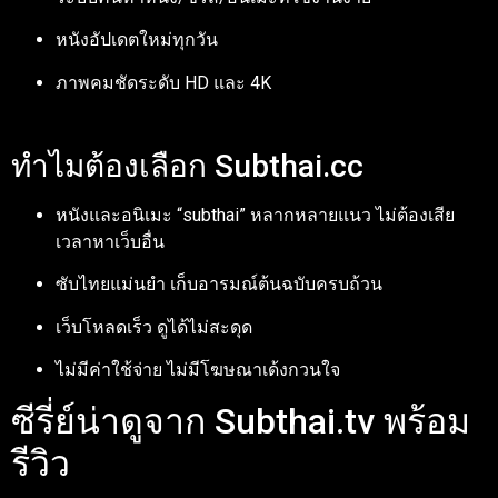
หนังอัปเดตใหม่ทุกวัน
ภาพคมชัดระดับ HD และ 4K
ทำไมต้องเลือก Subthai.cc
หนังและอนิเมะ “subthai” หลากหลายแนว ไม่ต้องเสีย
เวลาหาเว็บอื่น
ซับไทยแม่นยำ เก็บอารมณ์ต้นฉบับครบถ้วน
เว็บโหลดเร็ว ดูได้ไม่สะดุด
ไม่มีค่าใช้จ่าย ไม่มีโฆษณาเด้งกวนใจ
ซีรี่ย์น่าดูจาก Subthai.tv พร้อม
รีวิว